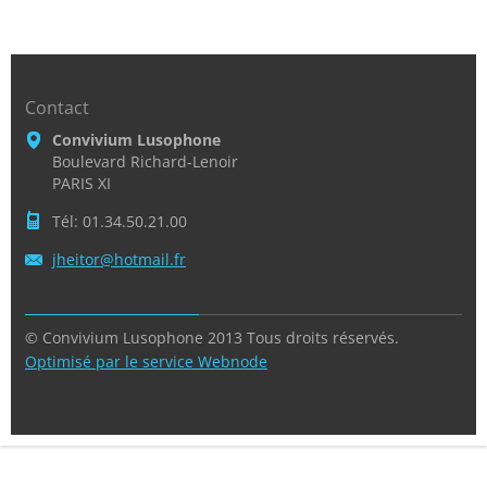
Contact
Convivium Lusophone
Boulevard Richard-Lenoir
PARIS XI
Tél: 01.34.50.21.00
jheitor@
hotmail.
fr
© Convivium Lusophone 2013 Tous droits réservés.
Optimisé par le service Webnode