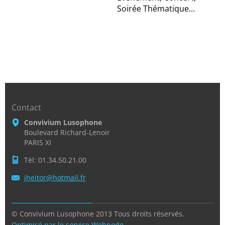
Soirée Thématique...
Contact
Convivium Lusophone
Boulevard Richard-Lenoir
PARIS XI
Tél: 01.34.50.21.00
jheitor@
hotmail.
fr
© Convivium Lusophone 2013 Tous droits réservés.
Optimisé par le service Webnode